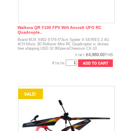
Walkera QR Y100 FPV Wifi Aircraft UFO RC
Quadcopte..
Brand MJX X902 9.5*9.5*3cm Spider X-SERIES 2.4G
4CH 6Axis 3D Rollover Mini RC Quadcopter rc drones
free shipping USD 32.90/pieceCheerson CX-10
4,980.00
ราคา
฿
THB
จำนวน