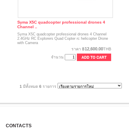
Syma X5C quadcopter professional drones 4
Channel ..
Syma X5C quadcopter professional drones 4 Channel
2.4GHz RC Explorers Quad Copter rc helicopter Drone
with Camera
12,600.00
ราคา
฿
THB
จำนวน
1
มีทั้งหมด
6
รายการ
CONTACTS