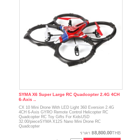
SYMA X6 Super Large RC Quadcopter 2.4G 4CH
6-Axis ..
CX 10 Mini Drone With LED Light 360 Eversion 2.4G
4CH 6-Axis GYRO Remote Control Helicopter RC
Quadcopter RC Toy Gifts For KidsUSD
32.00/pieceSYMA X12S Nano Mini Drone RC
Quadcopter
8,800.00
ราคา
฿
THB