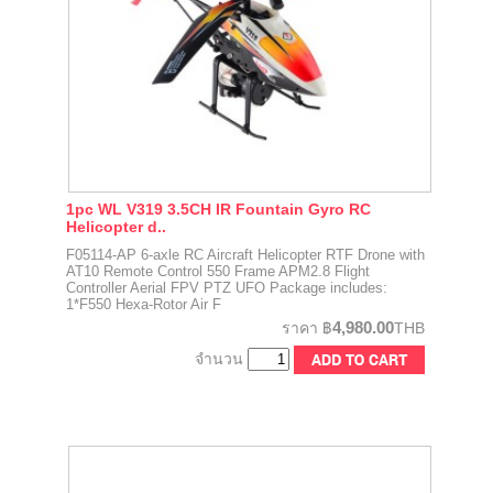
1pc WL V319 3.5CH IR Fountain Gyro RC
Helicopter d..
F05114-AP 6-axle RC Aircraft Helicopter RTF Drone with
AT10 Remote Control 550 Frame APM2.8 Flight
Controller Aerial FPV PTZ UFO Package includes:
1*F550 Hexa-Rotor Air F
4,980.00
ราคา
฿
THB
จำนวน