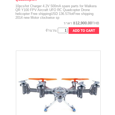
10pcs/lot Charger 4.2V 500mA spare parts for Walkera
QR Y100 FPV Aircraft UFO RC Quadcopter Drone
helicopter Free shippingUSD 136.57/lotFree shipping
2014 new Motor clockwise sp
12,900.00
ราคา
฿
THB
จำนวน