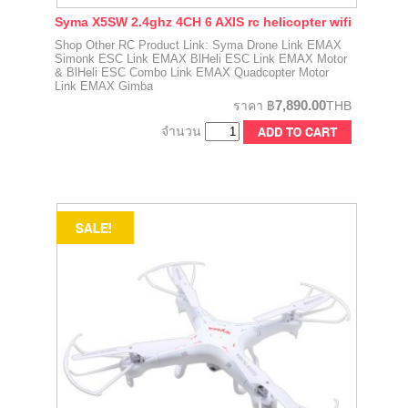
Syma X5SW 2.4ghz 4CH 6 AXIS rc helicopter wifi
Shop Other RC Product Link: Syma Drone Link EMAX
Simonk ESC Link EMAX BlHeli ESC Link EMAX Motor
& BlHeli ESC Combo Link EMAX Quadcopter Motor
Link EMAX Gimba
7,890.00
ราคา
฿
THB
จำนวน