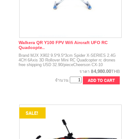
Walkera QR Y100 FPV Wifi Aircraft UFO RC
Quadcopte..
Brand MJX X902 9.5*9.5*3cm Spider X-SERIES 2.4G
4CH 6Axis 3D Rollover Mini RC Quadcopter rc drones
free shipping USD 32.90/pieceCheerson CX-10
4,980.00
ราคา
฿
THB
จำนวน