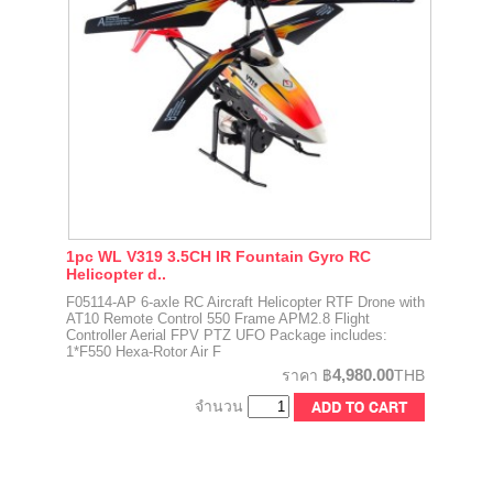
1pc WL V319 3.5CH IR Fountain Gyro RC
Helicopter d..
F05114-AP 6-axle RC Aircraft Helicopter RTF Drone with
AT10 Remote Control 550 Frame APM2.8 Flight
Controller Aerial FPV PTZ UFO Package includes:
1*F550 Hexa-Rotor Air F
4,980.00
ราคา
฿
THB
จำนวน