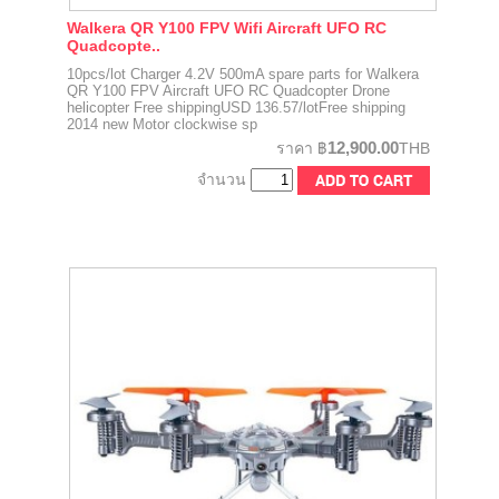
Walkera QR Y100 FPV Wifi Aircraft UFO RC
Quadcopte..
10pcs/lot Charger 4.2V 500mA spare parts for Walkera
QR Y100 FPV Aircraft UFO RC Quadcopter Drone
helicopter Free shippingUSD 136.57/lotFree shipping
2014 new Motor clockwise sp
12,900.00
ราคา
฿
THB
จำนวน