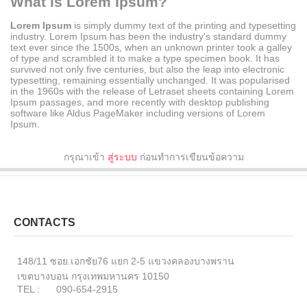
What is Lorem Ipsum?
Lorem Ipsum
is simply dummy text of the printing and typesetting
industry. Lorem Ipsum has been the industry's standard dummy
text ever since the 1500s, when an unknown printer took a galley
of type and scrambled it to make a type specimen book. It has
survived not only five centuries, but also the leap into electronic
typesetting, remaining essentially unchanged. It was popularised
in the 1960s with the release of Letraset sheets containing Lorem
Ipsum passages, and more recently with desktop publishing
software like Aldus PageMaker including versions of Lorem
Ipsum.
กรุณาเข้า
สู่ระบบ
ก่อนทำการเขียนข้อความ
CONTACTS
148/11 ซอย.เอกชัย76 แยก 2-5 แขวงคลองบางพราน
เขตบางบอน กรุงเทพมหานคร 10150
TEL : 090-654-2915